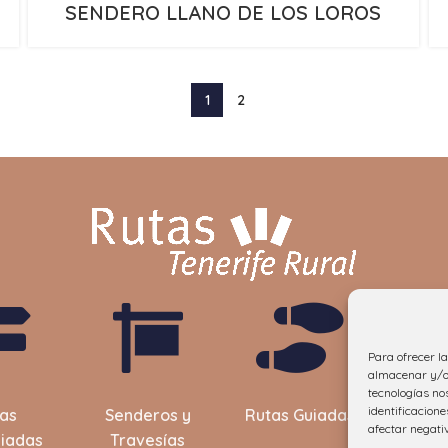
SENDERO LLANO DE LOS LOROS
1
2
Para ofrecer l
almacenar y/o 
tecnologías no
Fun
identificacione
as
Senderos y
Rutas Guiadas
afectar negati
Teneri
iadas
Travesías