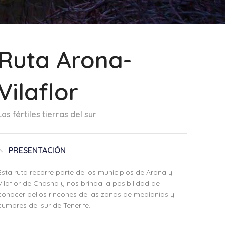
Ruta Arona-
Vilaflor
Las fértiles tierras del sur
PRESENTACIÓN
Esta ruta recorre parte de los municipios de Arona y
Vilaflor de Chasna y nos brinda la posibilidad de
conocer bellos rincones de las zonas de medianías y
cumbres del sur de Tenerife.